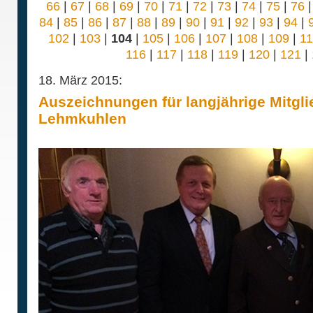
66
|
67
|
68
|
69
|
70
|
71
|
72
|
73
|
74
|
75
|
76
84
|
85
|
86
|
87
|
88
|
89
|
90
|
91
|
92
|
93
|
94
|
102
|
103
|
104
|
105
|
106
|
107
|
108
|
109
|
1
116
|
117
|
118
|
119
|
120
|
121
|
18. März 2015:
Auszeichnungen für langjährige Mitgli
Lehmkuhlen