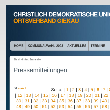
HOME
KOMMUNALWAHL 2023
AKTUELLES
TERMINE
Sie sind hier:
Startseite
Pressemitteilungen
zurück
Seite: |
1
|
2
|
3
|
4
|
5
|
6
|
7
|
|
12
|
13
|
14
|
15
|
16
|
17
|
18
|
19
|
20
|
21
|
22
30
|
31
|
32
|
33
|
34
|
35
|
36
|
37
|
38
|
39
|
40
48
|
49
|
50
|
51
|
52
|
53
|
54
|
55
|
56
|
57
|
58