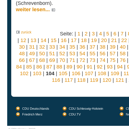
(Schrevenborn).
weiter lesen...
zurück
Seite: |
1
|
2
|
3
|
4
|
5
|
6
|
7
|
|
12
|
13
|
14
|
15
|
16
|
17
|
18
|
19
|
20
|
21
|
22
30
|
31
|
32
|
33
|
34
|
35
|
36
|
37
|
38
|
39
|
40
48
|
49
|
50
|
51
|
52
|
53
|
54
|
55
|
56
|
57
|
58
66
|
67
|
68
|
69
|
70
|
71
|
72
|
73
|
74
|
75
|
76
84
|
85
|
86
|
87
|
88
|
89
|
90
|
91
|
92
|
93
|
94
|
102
|
103
|
104
|
105
|
106
|
107
|
108
|
109
|
1
116
|
117
|
118
|
119
|
120
|
121
|
CDU Deutschlands
CDU Schleswig-Holstein
CD
Friedrich Merz
CDU.TV
Ne