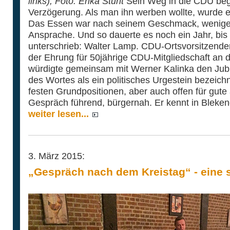
links); Foto: Erika Stuht
Sein Weg in die CDU beg
Verzögerung. Als man ihn werben wollte, wurde 
Das Essen war nach seinem Geschmack, weniger a
Ansprache. Und so dauerte es noch ein Jahr, bis e
unterschrieb: Walter Lamp. CDU-Ortsvorsitzender
der Ehrung für 50jährige CDU-Mitgliedschaft an 
würdigte gemeinsam mit Werner Kalinka den Jubi
des Wortes als ein politisches Urgestein bezeic
festen Grundpositionen, aber auch offen für gut
Gespräch führend, bürgernah. Er kennt in Blekend
weiter lesen...
3. März 2015:
„Gespräch nach dem Kreistag“ - eine 