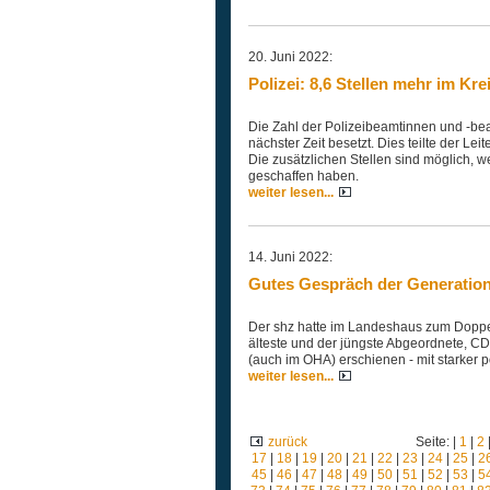
20. Juni 2022:
Polizei: 8,6 Stellen mehr im Kre
Die Zahl der Polizeibeamtinnen und -beam
nächster Zeit besetzt. Dies teilte der Lei
Die zusätzlichen Stellen sind möglich, 
geschaffen haben.
weiter lesen...
14. Juni 2022:
Gutes Gespräch der Generatio
Der shz hatte im Landeshaus zum Doppel
älteste und der jüngste Abgeordnete, CD
(auch im OHA) erschienen - mit starker p
weiter lesen...
zurück
Seite: |
1
|
2
17
|
18
|
19
|
20
|
21
|
22
|
23
|
24
|
25
|
2
45
|
46
|
47
|
48
|
49
|
50
|
51
|
52
|
53
|
5