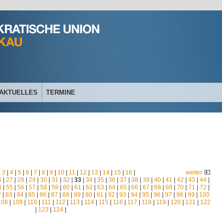
AKTUELLES
TERMINE
|
3
|
4
|
5
|
6
|
7
|
8
|
9
|
10
|
11
|
12
|
13
|
14
|
15
|
16
|
weiter
6
|
27
|
28
|
29
|
30
|
31
|
32
|
33
|
34
|
35
|
36
|
37
|
38
|
39
|
40
|
41
|
42
|
43
|
44
|
4
|
55
|
56
|
57
|
58
|
59
|
60
|
61
|
62
|
63
|
64
|
65
|
66
|
67
|
68
|
69
|
70
|
71
|
72
|
2
|
83
|
84
|
85
|
86
|
87
|
88
|
89
|
90
|
91
|
92
|
93
|
94
|
95
|
96
|
97
|
98
|
99
|
100
108
|
109
|
110
|
111
|
112
|
113
|
114
|
115
|
116
|
117
|
118
|
119
|
120
|
121
|
122
|
123
|
124
|