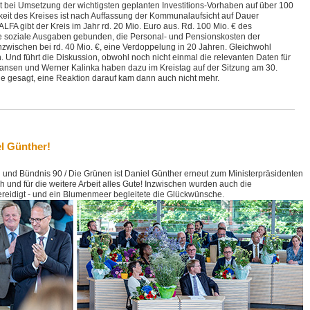
t bei Umsetzung der wichtigsten geplanten Investitions-Vorhaben auf über 100
gkeit des Kreises ist nach Auffassung der Kommunalaufsicht auf Dauer
 ALFA gibt der Kreis im Jahr rd. 20 Mio. Euro aus. Rd. 100 Mio. € des
nde soziale Ausgaben gebunden, die Personal- und Pensionskosten der
inzwischen bei rd. 40 Mio. €, eine Verdoppelung in 20 Jahren. Gleichwohl
Und führt die Diskussion, obwohl noch nicht einmal die relevanten Daten für
nsen und Werner Kalinka haben dazu im Kreistag auf der Sitzung am 30.
e gesagt, eine Reaktion darauf kam dann auch nicht mehr.
l Günther!
 und Bündnis 90 / Die Grünen ist Daniel Günther erneut zum Ministerpräsidenten
und für die weitere Arbeit alles Gute! Inzwischen wurden auch die
ereidigt - und ein Blumenmeer begleitete die Glückwünsche.