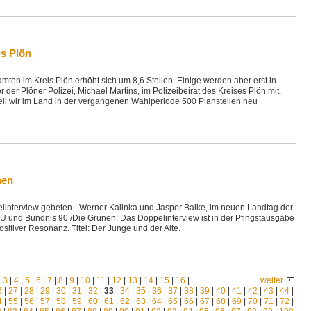
is Plön
ten im Kreis Plön erhöht sich um 8,6 Stellen. Einige werden aber erst in
ter der Plöner Polizei, Michael Martins, im Polizeibeirat des Kreises Plön mit.
weil wir im Land in der vergangenen Wahlperiode 500 Planstellen neu
nen
interview gebeten - Werner Kalinka und Jasper Balke, im neuen Landtag der
U und Bündnis 90 /Die Grünen. Das Doppelinterview ist in der Pfingstausgabe
ositiver Resonanz. Titel: Der Junge und der Alte.
|
3
|
4
|
5
|
6
|
7
|
8
|
9
|
10
|
11
|
12
|
13
|
14
|
15
|
16
|
weiter
6
|
27
|
28
|
29
|
30
|
31
|
32
|
33
|
34
|
35
|
36
|
37
|
38
|
39
|
40
|
41
|
42
|
43
|
44
|
4
|
55
|
56
|
57
|
58
|
59
|
60
|
61
|
62
|
63
|
64
|
65
|
66
|
67
|
68
|
69
|
70
|
71
|
72
|