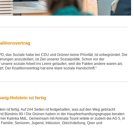
alitionsvertrag
D, das Soziale habe bei CDU und Grünen keine Priorität, ist unbegründet. Die
ungen anzustoßen, ist Ziel unserer Sozialpolitik. Schon vor der
unsere soziale Arbeit ins Leere gelaufen, weil die Fakten andere waren als
zt. Der Koalitionsvertrag hat eine klare soziale Handschrift."
wig-Holstein ist fertig
ein ist fertig. Auf 244 Seiten ist festgehalten, was auf den Weg gebracht
und Bündnis 90 / Die Grünen haben in der Hauptverhandlungsgruppe beraten.
rner Kalinka MdL. Gemeinsam mit Aminata Touré leitete er zudem die AG 5, in
, Familie, Senioren, Jugend, Inklusion, Gleichstellung, Quer und