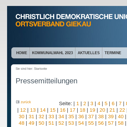
HOME
KOMMUNALWAHL 2023
AKTUELLES
TERMINE
Sie sind hier:
Startseite
Pressemitteilungen
zurück
Seite: |
1
|
2
|
3
|
4
|
5
|
6
|
7
|
|
12
|
13
|
14
|
15
|
16
|
17
|
18
|
19
|
20
|
21
|
22
30
|
31
|
32
|
33
|
34
|
35
|
36
|
37
|
38
|
39
|
40
48
|
49
|
50
|
51
|
52
|
53
|
54
|
55
|
56
|
57
|
58