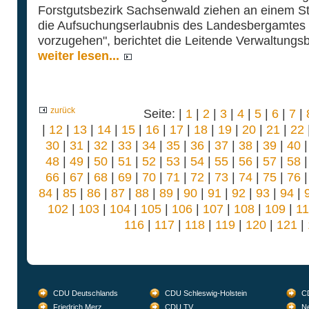
Forstgutsbezirk Sachsenwald ziehen an einem Str
die Aufsuchungserlaubnis des Landesbergamtes 
vorzugehen", berichtet die Leitende Verwaltungsb
weiter lesen...
zurück
Seite: |
1
|
2
|
3
|
4
|
5
|
6
|
7
|
|
12
|
13
|
14
|
15
|
16
|
17
|
18
|
19
|
20
|
21
|
22
30
|
31
|
32
|
33
|
34
|
35
|
36
|
37
|
38
|
39
|
40
48
|
49
|
50
|
51
|
52
|
53
|
54
|
55
|
56
|
57
|
58
66
|
67
|
68
|
69
|
70
|
71
|
72
|
73
|
74
|
75
|
76
84
|
85
|
86
|
87
|
88
|
89
|
90
|
91
|
92
|
93
|
94
|
102
|
103
|
104
|
105
|
106
|
107
|
108
|
109
|
1
116
|
117
|
118
|
119
|
120
|
121
|
CDU Deutschlands
CDU Schleswig-Holstein
CD
Friedrich Merz
CDU.TV
Ne