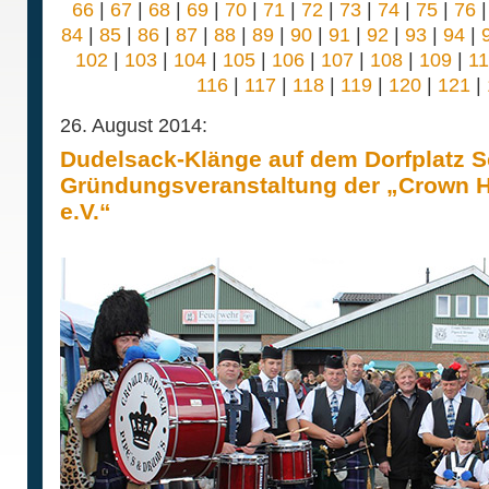
66
|
67
|
68
|
69
|
70
|
71
|
72
|
73
|
74
|
75
|
76
84
|
85
|
86
|
87
|
88
|
89
|
90
|
91
|
92
|
93
|
94
|
102
|
103
|
104
|
105
|
106
|
107
|
108
|
109
|
1
116
|
117
|
118
|
119
|
120
|
121
|
26. August 2014:
Dudelsack-Klänge auf dem Dorfplatz 
Gründungsveranstaltung der „Crown H
e.V.“