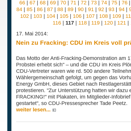
66
|
67
|
68
|
69
|
70
|
71
|
72
|
73
|
74
|
75
|
76
84
|
85
|
86
|
87
|
88
|
89
|
90
|
91
|
92
|
93
|
94
|
102
|
103
|
104
|
105
|
106
|
107
|
108
|
109
|
1
116
|
117
|
118
|
119
|
120
|
121
|
17. Mai 2014:
Nein zu Fracking: CDU im Kreis voll pr
Das Motto der Anti-Fracking-Demonstration am 17
Probstei erhebt sich" – und die CDU im Kreis Plö
CDU-Vertreter waren wie rd. 500 andere Teilnehm
Wählergemeinschaft gefolgt, um gegen das Vo
Energy GmbH, dieses Gebiet nach Restlagerstätt
protestieren. "Zur Unterstützung hatten wir daz
FRACKING!" mit Plakaten, im Mitglieder-Infobrie
gestartet", so CDU-Pressesprecher Tade Peetz.
weiter lesen...