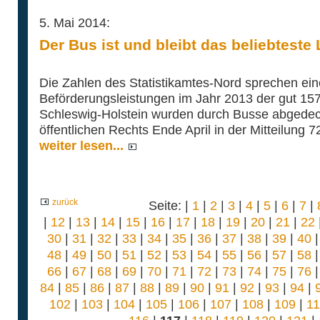
5. Mai 2014:
Der Bus ist und bleibt das beliebteste
Die Zahlen des Statistikamtes-Nord sprechen ei
Beförderungsleistungen im Jahr 2013 der gut 157
Schleswig-Holstein wurden durch Busse abgedeckt.
öffentlichen Rechts Ende April in der Mitteilung 7
weiter lesen...
zurück
Seite: |
1
|
2
|
3
|
4
|
5
|
6
|
7
|
|
12
|
13
|
14
|
15
|
16
|
17
|
18
|
19
|
20
|
21
|
22
30
|
31
|
32
|
33
|
34
|
35
|
36
|
37
|
38
|
39
|
40
48
|
49
|
50
|
51
|
52
|
53
|
54
|
55
|
56
|
57
|
58
66
|
67
|
68
|
69
|
70
|
71
|
72
|
73
|
74
|
75
|
76
84
|
85
|
86
|
87
|
88
|
89
|
90
|
91
|
92
|
93
|
94
|
102
|
103
|
104
|
105
|
106
|
107
|
108
|
109
|
1