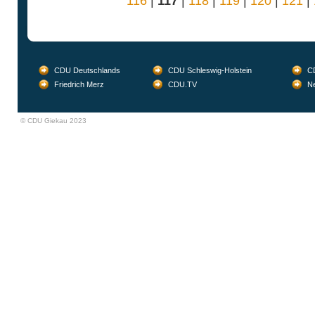
116
|
117
|
118
|
119
|
120
|
121
|
CDU Deutschlands
CDU Schleswig-Holstein
CD
Friedrich Merz
CDU.TV
Ne
© CDU Giekau 2023