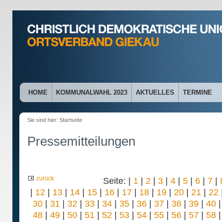
HOME
KOMMUNALWAHL 2023
AKTUELLES
TERMINE
Sie sind hier:
Startseite
Pressemitteilungen
zurück
Seite: |
1
|
2
|
3
|
4
|
5
|
6
|
7
|
|
12
|
13
|
14
|
15
|
16
|
17
|
18
|
19
|
20
|
21
|
22
30
|
31
|
32
|
33
|
34
|
35
|
36
|
37
|
38
|
39
|
40
48
|
49
|
50
|
51
|
52
|
53
|
54
|
55
|
56
|
57
|
58