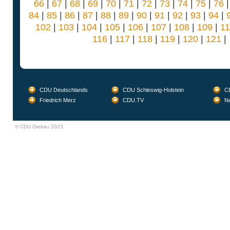
66
|
67
|
68
|
69
|
70
|
71
|
72
|
73
|
74
|
75
|
76
84
|
85
|
86
|
87
|
88
|
89
|
90
|
91
|
92
|
93
|
94
|
102
|
103
|
104
|
105
|
106
|
107
|
108
|
109
|
1
116
|
117
|
118
|
119
|
120
|
121
|
CDU Deutschlands
CDU Schleswig-Holstein
CD
Friedrich Merz
CDU.TV
Ne
© CDU Giekau 2023