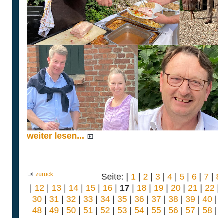
weiter lesen...
zurück
Seite: |
1
|
2
|
3
|
4
|
5
|
6
|
7
|
|
12
|
13
|
14
|
15
|
16
|
17
|
18
|
19
|
20
|
21
|
22
30
|
31
|
32
|
33
|
34
|
35
|
36
|
37
|
38
|
39
|
40
48
|
49
|
50
|
51
|
52
|
53
|
54
|
55
|
56
|
57
|
58