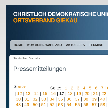
HOME
KOMMUNALWAHL 2023
AKTUELLES
TERMINE
Sie sind hier:
Startseite
Pressemitteilungen
zurück
Seite: |
1
|
2
|
3
|
4
|
5
|
6
|
7
|
|
12
|
13
|
14
|
15
|
16
|
17
|
18
|
19
|
20
|
21
|
22
30
|
31
|
32
|
33
|
34
|
35
|
36
|
37
|
38
|
39
|
40
48
|
49
|
50
|
51
|
52
|
53
|
54
|
55
|
56
|
57
|
58