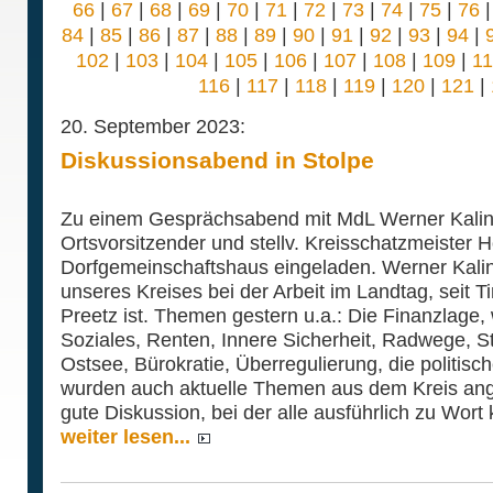
66
|
67
|
68
|
69
|
70
|
71
|
72
|
73
|
74
|
75
|
76
84
|
85
|
86
|
87
|
88
|
89
|
90
|
91
|
92
|
93
|
94
|
102
|
103
|
104
|
105
|
106
|
107
|
108
|
109
|
1
116
|
117
|
118
|
119
|
120
|
121
|
20. September 2023:
Diskussionsabend in Stolpe
Zu einem Gesprächsabend mit MdL Werner Kalin
Ortsvorsitzender und stellv. Kreisschatzmeister H
Dorfgemeinschaftshaus eingeladen. Werner Kali
unseres Kreises bei der Arbeit im Landtag, seit 
Preetz ist. Themen gestern u.a.: Die Finanzlage, 
Soziales, Renten, Innere Sicherheit, Radwege, S
Ostsee, Bürokratie, Überregulierung, die politisc
wurden auch aktuelle Themen aus dem Kreis ang
gute Diskussion, bei der alle ausführlich zu Wort
weiter lesen...